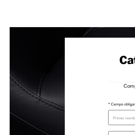
Ca
Compl
* Campo obliga