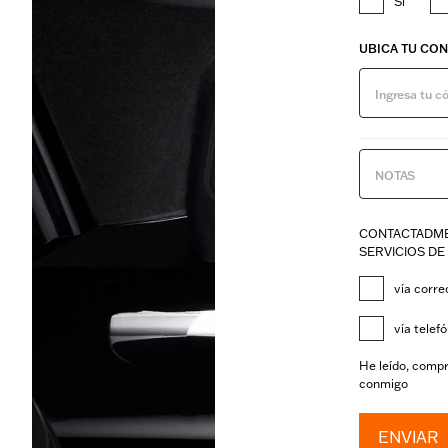
Sí
UBICA TU CO
CONTACTADME 
SERVICIOS DE
vía corre
vía telef
He leído, comp
conmigo
ENVIAR