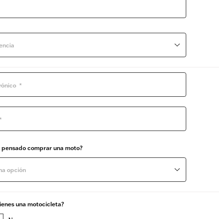
encia
s pensado comprar una moto?
na opción
ienes una motocicleta?